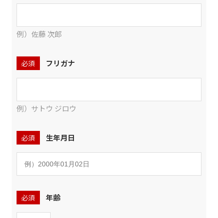
例）佐藤 次郎
フリガナ
必須
例）サトウ ジロウ
生年月日
必須
年齢
必須